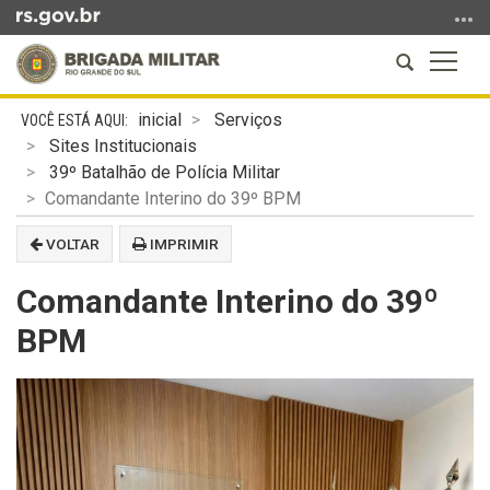
Ir
para
Abrir
Altern
o
a
a
conteúdo
Início
busca
naveg
Ir
inicial
Serviços
do
para
Sites Institucionais
conteúdo
o
39º Batalhão de Polícia Militar
menu
Comandante Interino do 39º BPM
Ir
VOLTAR
IMPRIMIR
para
a
Comandante Interino do 39º
busca
BPM