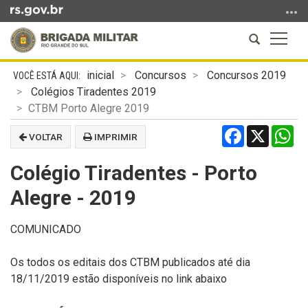
Ir
para
Abrir
Altern
o
a
a
conteúdo
Início
busca
naveg
Ir
inicial
Concursos
Concursos 2019
do
para
Colégios Tiradentes 2019
conteúdo
o
CTBM Porto Alegre 2019
menu
Facebook
X
Wh
VOLTAR
IMPRIMIR
Ir
para
Colégio Tiradentes - Porto
a
busca
Alegre - 2019
COMUNICADO
Os todos os editais dos CTBM publicados até dia
18/11/2019 estão disponíveis no link abaixo