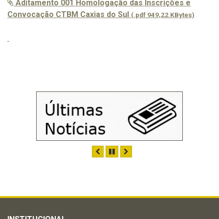
Aditamento 001 Homologação das Inscrições e
Convocação CTBM Caxias do Sul
(.pdf 949,22 KBytes)
ANTERIOR
PAUSAR
PRÓXIMO