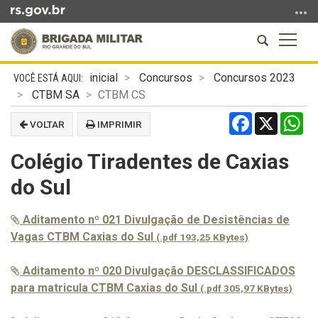
Ir
para
Abrir
Altern
o
a
a
conteúdo
Início
busca
naveg
Ir
inicial
Concursos
Concursos 2023
do
para
CTBM SA
CTBM CS
conteúdo
o
Facebook
X
Wh
VOLTAR
IMPRIMIR
menu
Ir
Colégio Tiradentes de Caxias
para
a
do Sul
busca
Aditamento nº 021 Divulgação de Desistências de
Vagas CTBM Caxias do Sul
(.pdf 193,25 KBytes)
Aditamento nº 020 Divulgação DESCLASSIFICADOS
para matricula CTBM Caxias do Sul
(.pdf 305,97 KBytes)