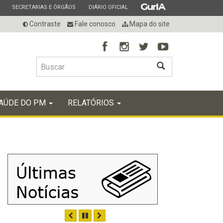
ESTADO
ESTADO
ESTADO
SECRETARIAS E ÓRGÃOS
DIÁRIO OFICIAL
Contraste
Fale conosco
Mapa do site
BUSCAR
AÚDE DO PM
RELATÓRIOS
ANTERIOR
PAUSAR
PRÓXIMO