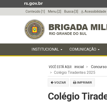
Ir
para
Conteúdo [1]
Menu [2]
Busca [3]
Acessibilidade
o
conteúdo
Ir
para
o
menu
Início
Ir
INICIAL
INSTITUCIONAL
COMUNICAÇÃO
do
para
menu
Início
a
do
busca
inicial
Concurso
conteúdo
Colégio Tiradentes 2025
VOLTAR
IMPRIMIR
Colégio Tirad