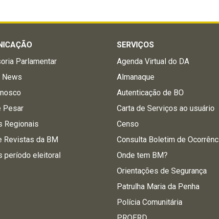
NICAÇÃO
SERVIÇOS
oria Parlamentar
Agenda Virtual do DA
a News
Almanaque
onosco
Autenticação de BO
e Pesar
Carta de Serviços ao usuário
s Regionais
Censo
e Revistas da BM
Consulta Boletim de Ocorrênc
s período eleitoral
Onde tem BM?
Orientações de Segurança
Patrulha Maria da Penha
Polícia Comunitária
PROERD