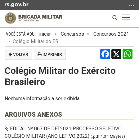
Ir
para
Abrir
Altern
o
a
a
conteúdo
Início
busca
naveg
Ir
inicial
Concursos
Concursos 2021
do
para
Colégio Militar do EB
conteúdo
o
Facebook
X
Wh
VOLTAR
IMPRIMIR
menu
Ir
Colégio Militar do Exército
para
a
Brasileiro
busca
Nenhuma informação a ser exibida.
ARQUIVOS ANEXOS
EDITAL Nº 067 DE DET2021 PROCESSO SELETIVO
COLÉGIO MILITAR (ANO LETIVO 2022)
(.pdf 1,34 MBytes)