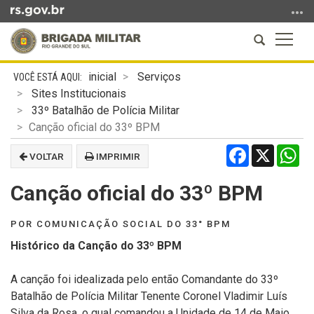
Ir
para
Abrir
Altern
o
a
a
conteúdo
Início
busca
naveg
Ir
inicial
Serviços
do
para
Sites Institucionais
conteúdo
o
33º Batalhão de Polícia Militar
menu
Canção oficial do 33º BPM
Ir
Facebook
X
Wh
VOLTAR
IMPRIMIR
para
a
Canção oficial do 33º BPM
busca
POR COMUNICAÇÃO SOCIAL DO 33° BPM
Histórico da Canção do 33º BPM
A canção foi idealizada pelo então Comandante do 33º
Batalhão de Polícia Militar Tenente Coronel Vladimir Luís
Silva da Rosa, o qual comandou a Unidade de 14 de Maio