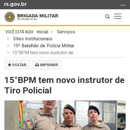
Ir
para
Abrir
Altern
o
a
a
conteúdo
Início
busca
naveg
Ir
inicial
Serviços
do
para
Sites Institucionais
conteúdo
o
15º Batalhão de Polícia Militar
menu
15°BPM tem novo instrutor de
Ir
VOLTAR
IMPRIMIR
para
a
15°BPM tem novo instrutor de
busca
Tiro Policial